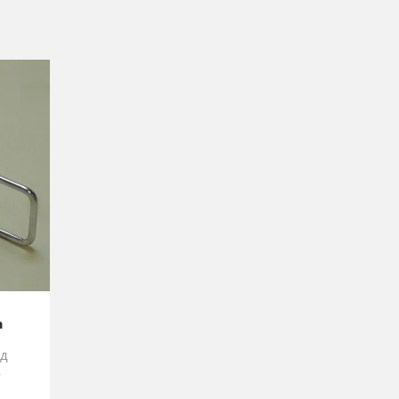
а
од
у