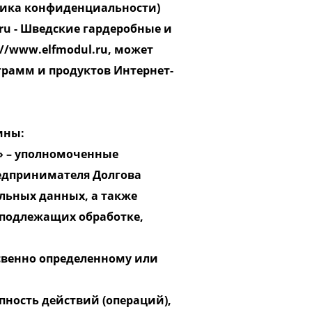
тика конфиденциальности)
u​ - Шведские гардеробные и
/www.elfmodul.ru​, может
грамм и продуктов Интернет-
мины:
 » – уполномоченные
едпринимателя Долгова
льных данных, а также
 подлежащих обработке,
освенно определенному или
пность действий (операций),