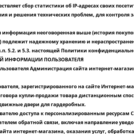
ествляет сбор статистики об IP-адресах своих посе
ния и решения технических проблем, для контроля
я информация неоговоренная выше (история покупо
.) подлежит надежному хранению и нераспростране
п.п. 5.2. и 5.3. настоящей Политики конфиденциаль
НОЙ ИНФОРМАЦИИ ПОЛЬЗОВАТЕЛЯ
ользователя Администрация сайта интернет-магази
вателя, зарегистрированного на сайте Интернет-м
оговора купли-продажи товара дистанционным способ
движные двери для гардеробных.
ователю доступа к персонализированным ресурсам 
ователем обратной связи, включая направление увед
йта интернет-магазина, оказания услуг, обработка 