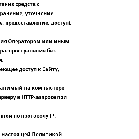
аких средств с
хранение, уточнение
, предоставление, доступ),
ения Оператором или иным
распространения без
я.
еющее доступ к Сайту,
хранимый на компьютере
рверу в HTTP-запросе при
нной по протоколу IP.
 с настоящей Политикой