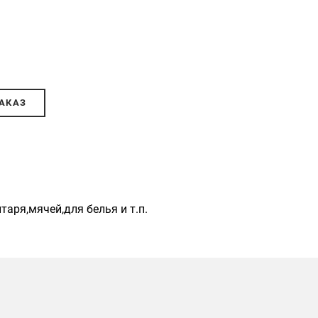
АКАЗ
аря,мячей,для белья и т.п.